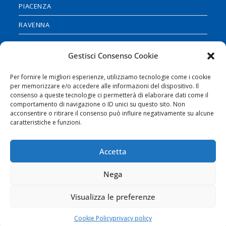
PIACENZA
RAVENNA
REGGIO EMILIA
Gestisci Consenso Cookie
RIMINI
Per fornire le migliori esperienze, utilizziamo tecnologie come i cookie
per memorizzare e/o accedere alle informazioni del dispositivo. Il
ISCRIVITI ALLA NOSTRA
consenso a queste tecnologie ci permetterà di elaborare dati come il
NEWSLETTER
comportamento di navigazione o ID unici su questo sito. Non
acconsentire o ritirare il consenso può influire negativamente su alcune
SEGUICI SUI NOSTRI SOCIAL
caratteristiche e funzioni.
Accetta
Nega
Visualizza le preferenze
Cookie Policy
-
Privacy Policy
Realizzato con i fondi Ministero sviluppo economico. Riparto 2020
Cookie Policy
privacy policy
Copyright 2026 - GedInfo Soc Coop