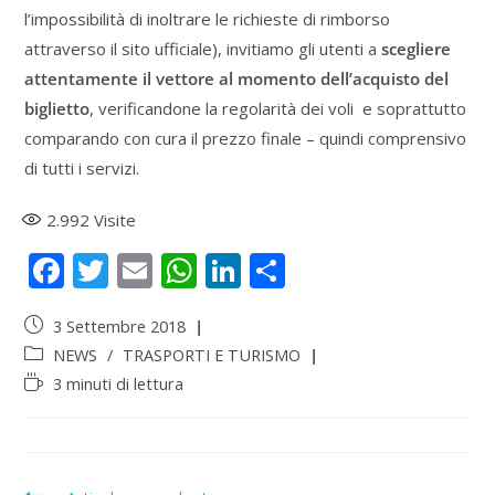
l’impossibilità di inoltrare le richieste di rimborso
attraverso il sito ufficiale), invitiamo gli utenti a
scegliere
attentamente il vettore al momento dell’acquisto del
biglietto
, verificandone la regolarità dei voli e soprattutto
comparando con cura il prezzo finale – quindi comprensivo
di tutti i servizi.
2.992
Visite
F
T
E
W
Li
S
ac
w
m
h
n
h
3 Settembre 2018
e
itt
ai
at
k
ar
NEWS
/
TRASPORTI E TURISMO
b
er
l
s
e
e
3 minuti di lettura
o
A
dI
o
p
n
k
p