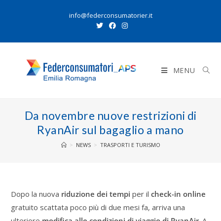
info@federconsumatorier.it
MENU
Da novembre nuove restrizioni di
RyanAir sul bagaglio a mano
>
NEWS
>
TRASPORTI E TURISMO
Dopo la nuova
riduzione dei tempi
per il
check-in online
gratuito scattata poco più di due mesi fa, arriva una
ulteriore
modifica alle condizioni di viaggio di RyanAir
. A